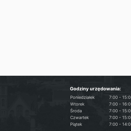
Godziny urzędowania:
Poniedziałek
7:00 - 15:
Wtorek
7:00 - 16:
Środa
7:00 - 15:
Czwartek
7:00 - 15:
Piątek
7:00 - 14: