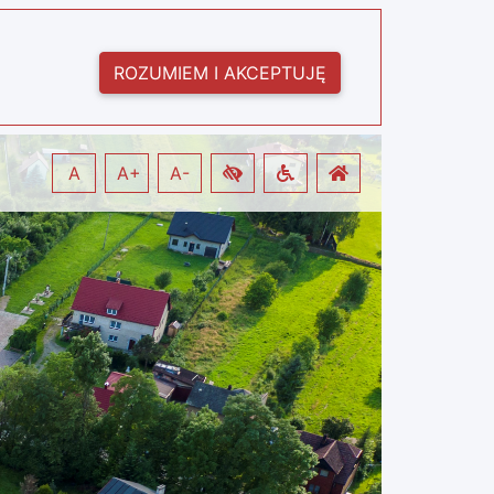
ROZUMIEM I AKCEPTUJĘ
A
A+
A-