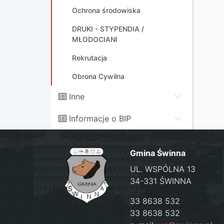
Ochrona środowiska
DRUKI - STYPENDIA /
MŁODOCIANI
Rekrutacja
Obrona Cywilna
Inne
Informacje o BIP
Gmina Świnna
UL. WSPÓLNA 13
34-331 ŚWINNA
33 8638 532
33 8638 532