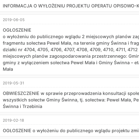
INFORMACJA O WYŁOŻENIU PROJEKTU OPERATU OPISOWO-
2019-06-05
OGŁOSZENIE
o wyłożeniu do publicznego wglądu 2 miejscowych planów za
fragmentu sołectwa Pewel Mała, na terenie gminy Świnna i fr
działki nr 4704, 4705, 4706, 4707, 4708, 4709, 4710, 4711, 471
miejscowych planów zagospodarowania przestrzennego: Gminy
gminy z wyłączeniem sołectwa Pewel Mała i Gminy Świnna – eta
Mała
2019-05-31
OBWIESZCZENIE w sprawie przeprowadzenia konsultacji społe
wszystkich sołectw Gminy Świnna, tj. sołectwa: Pewel Mała, P
Świnna i Trzebinia
2019-02-18
OGŁOSZENIE o wyłożeniu do publicznego wglądu projektu zm