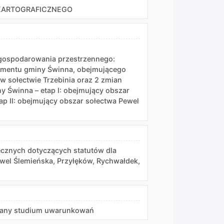
KARTOGRAFICZNEGO
gospodarowania przestrzennego:
agmentu gminy Świnna, obejmującego
2 w sołectwie Trzebinia oraz 2 zmian
 Świnna – etap I: obejmujący obszar
p II: obejmujący obszar sołectwa Pewel
cznych dotyczących statutów dla
ewel Ślemieńska, Przyłęków, Rychwałdek,
iany studium uwarunkowań