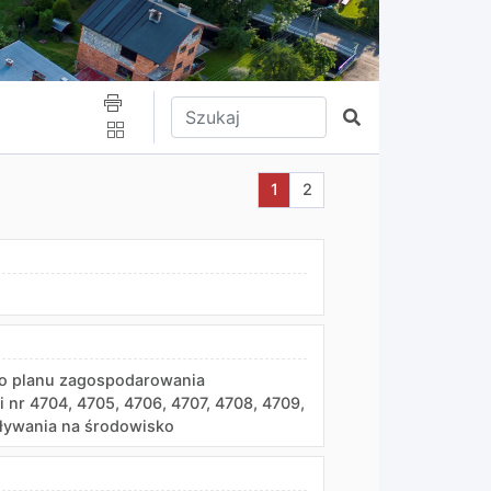
Wpisz tekst do wyszukania
Szukaj
Aktualna strona nr 1
Przejdź do strony nr 2
1
2
o planu zagospodarowania
nr 4704, 4705, 4706, 4707, 4708, 4709,
aływania na środowisko