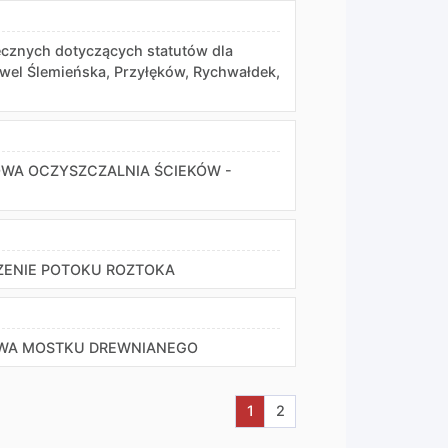
cznych dotyczących statutów dla
ewel Ślemieńska, Przyłęków, Rychwałdek,
WA OCZYSZCZALNIA ŚCIEKÓW -
ZENIE POTOKU ROZTOKA
OWA MOSTKU DREWNIANEGO
Aktualna strona nr 1
Przejdź do strony nr 2
1
2