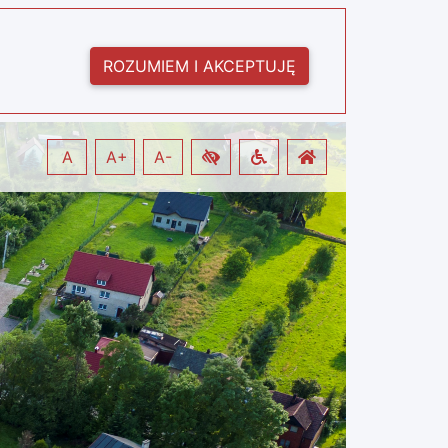
ROZUMIEM I AKCEPTUJĘ
A
A+
A-