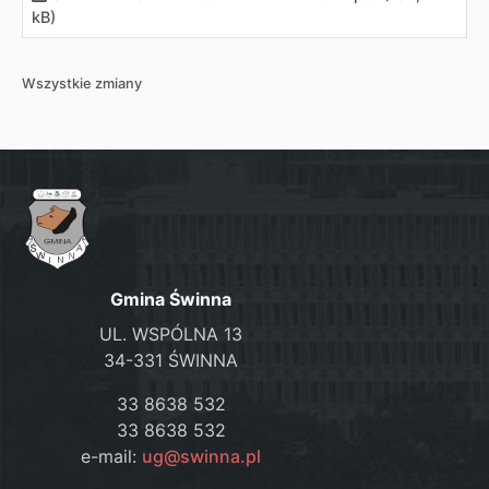
kB)
Wszystkie zmiany
Gmina Świnna
UL. WSPÓLNA 13
34-331 ŚWINNA
33 8638 532
33 8638 532
e-mail:
ug@swinna.pl