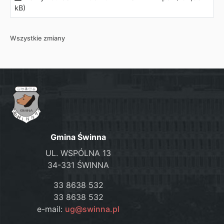
kB)
Wszystkie zmiany
Gmina Świnna
UL. WSPÓLNA 13
34-331 ŚWINNA
33 8638 532
33 8638 532
e-mail:
ug@swinna.pl