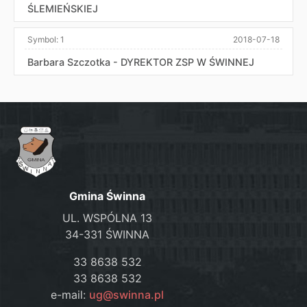
ŚLEMIEŃSKIEJ
Symbol:
1
2018-07-18
Barbara Szczotka - DYREKTOR ZSP W ŚWINNEJ
Gmina Świnna
UL. WSPÓLNA 13
34-331 ŚWINNA
33 8638 532
33 8638 532
e-mail:
ug@swinna.pl