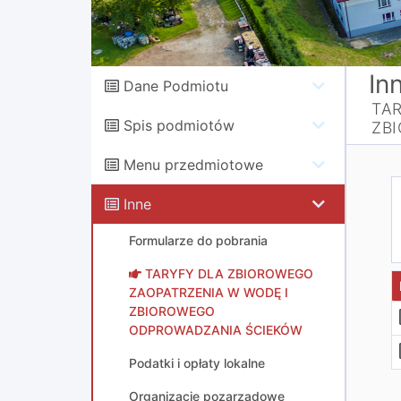
In
Dane Podmiotu
TA
Spis podmiotów
ZB
Menu przedmiotowe
Inne
Formularze do pobrania
TARYFY DLA ZBIOROWEGO
ZAOPATRZENIA W WODĘ I
ZBIOROWEGO
ODPROWADZANIA ŚCIEKÓW
Podatki i opłaty lokalne
Organizacje pozarządowe