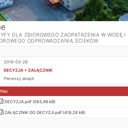
ne
RYFY DLA ZBIOROWEGO ZAOPATRZENIA W WODĘ I
IOROWEGO ODPROWADZANIA ŚCIEKÓW
2019-03-26
DECYZJA + ZAŁĄCZNIK
Pierwszy akapit
Pliki
DECYZJA
.
pdf (563,48 kB)
ZAŁĄCZNIK DO DECYZJI
.
pdf (418,28 kB)