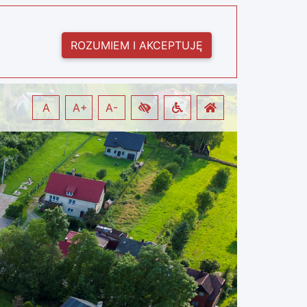
ROZUMIEM I AKCEPTUJĘ
A
A+
A-