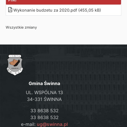
Wykonanie budzetu za 2020
.
pdf (455,05 kB)
Wszystkie zmiany
Gmina Świnna
UL. WSPÓLNA 13
34-331 ŚWINNA
33 8638 532
33 8638 532
e-mail:
ug@swinna.pl